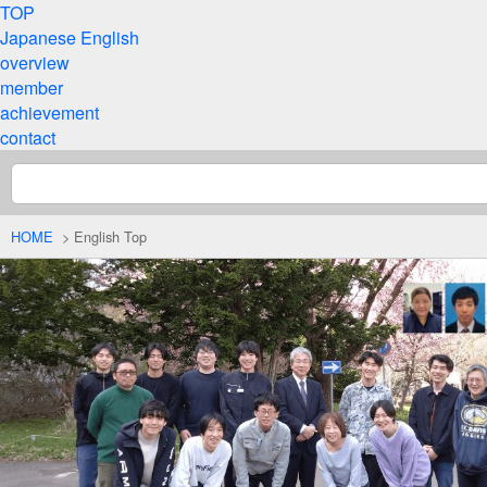
TOP
Japanese
English
overview
member
achievement
contact
HOME
> English Top