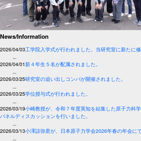
News/Information
2026/04/03
工学院入学式が行われました。当研究室に新たに修
...
2026/04/01
新４年生５名が配属されました。
...
2026/03/25
研究室の追い出しコンパが開催されました。
...
2026/03/25
学位授与式が行われました。
...
2026/03/19
小崎教授が、令和７年度英知を結集した原子力科学
パネルディスカッションを行いました。
...
2026/03/13
小澤諒弥君が、日本原子力学会2026年春の年会に
...