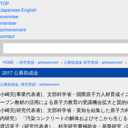
TOP
Japanese
English
overview
member
achievement
contact
HOME
>
研究実績 - achievement
>
公募助成金
研究実績 - achievement
>
2017 公募助成金
公募助成金
,
研究実績 - achievement
小崎完(事業代表者)、文部科学省・国際原子力人材育成イ
ープン教材の活用による原子力教育の受講機会拡大と質的
小崎完(研究代表者)、文部科学省・英知を結集した原子
内研究） 「汚染コンクリートの解体およびそこから生じる
渡辺直子（研究代表者）、科学研究費補助金・基盤研究（